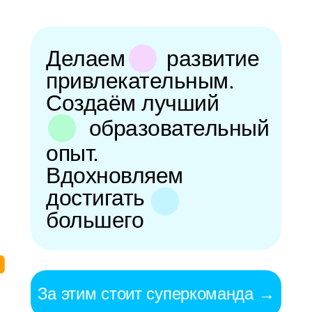
Преподавателям
Медиа Skyeng →
Делаем
развитие
Сообщество ВКонтакте →
Сообщество в Телеграме →
привлекательным.
Создаём лучший
образовательный
опыт.
Айтишникам
Вдохновляем
Телеграм-канал для тимлидов →
достигать
Подкаст «Тимлид позвонит» →
большего
Блог на Хабре →
За этим стоит суперкоманда →