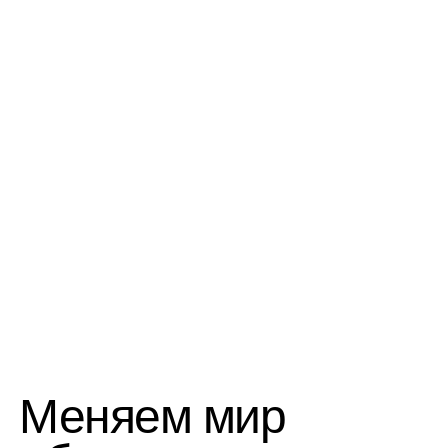
Меняем мир
образования
Создаём классные
продукты
Анализируем, тестируем, креативим
и делаем так, чтобы нас выбирали