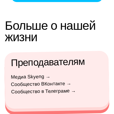
Всем-всем-всем
Соцсеть для нетворка →
Нельзяграм →
ОАНО ДПО «СКАЕНГ»
work@skyeng.ru
Как добраться до офиса
Политика конфиденциальности