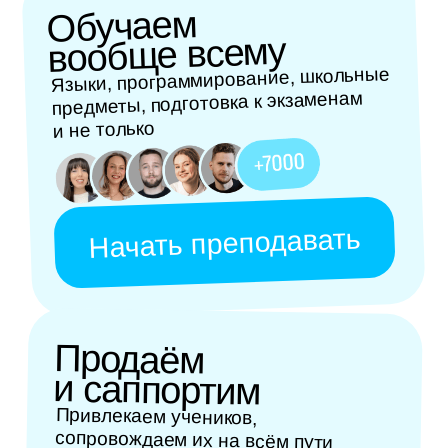
Продаём
и саппортим
Привлекаем учеников,
сопровождаем их на всём пути
и делаем наш сервис лучше
Мне сюда
Влюбляем
в учёбу
взрослых и детей