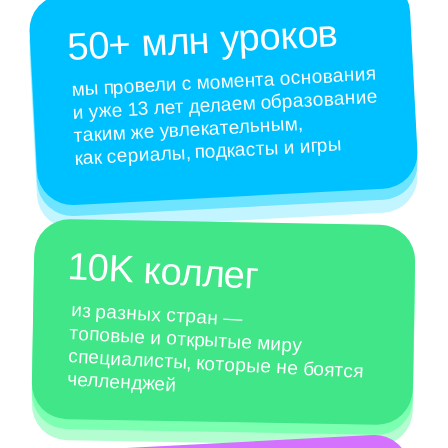
изучают иностранные языки
в Skyeng, прокачивают навыки
в Skysmart и осваивают новые
профессии в Skypro
О наших продуктах →